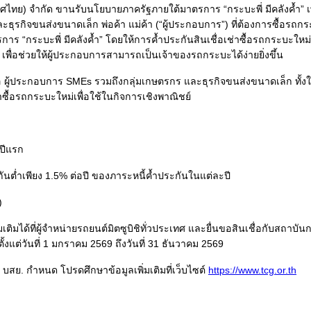
ะเทศไทย) จำกัด ขานรับนโยบายภาครัฐภายใต้มาตรการ “กระบะพี่ มีคลังค้ำ” 
ุรกิจขนส่งขนาดเล็ก พ่อค้า แม่ค้า (“ผู้ประกอบการ”) ที่ต้องการซื้อรถกระ
 “กระบะพี่ มีคลังค้ำ” โดยให้การค้ำประกันสินเชื่อเช่าซื้อรถกระบะใหม่ 
พื่อช่วยให้ผู้ประกอบการสามารถเป็นเจ้าของรถกระบะได้ง่ายยิ่งขึ้น
ือ ผู้ประกอบการ SMEs รวมถึงกลุ่มเกษตรกร และธุรกิจขนส่งขนาดเล็ก ทั้
าซื้อรถกระบะใหม่เพื่อใช้ในกิจการเชิงพาณิชย์
 ปีแรก
ะกันต่ำเพียง 1.5% ต่อปี ของภาระหนี้ค้ำประกันในแต่ละปี
)
ติมได้ที่ผู้จำหน่ายรถยนต์มิตซูบิชิทั่วประเทศ และยื่นขอสินเชื่อกับสถาบั
้งแต่วันที่ 1 มกราคม 2569 ถึงวันที่ 31 ธันวาคม 2569
ี่ บสย. กำหนด โปรดศึกษาข้อมูลเพิ่มเติมที่เว็บไซต์
https://www.tcg.or.th