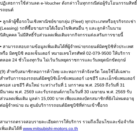
ปฏิเสธการใช้ส่วนลด e-Voucher ดังกล่าวในทุกกรณีต่อผู้รับโอนกรรมสิทธิ์
รถยนต์
• ลูกค้าผู้ซื้อรถในเชิงพาณิชย์ขายกลุ่ม (Fleet) ทุกประเภทหรือธุรกิจรถเช่า
(Leasing) รถที่ซื้อขายภายใต้เงื่อนไขพิเศษอื่น ๆ และลูกค้าในนาม
นิติบุคคล ไม่มีสิทธิ์รับส่วนลดเพิ่มเติมจากกิจกรรมส่งเสริมการขายนี้
• สามารถสอบถามข้อมูลเพิ่มเติมได้ที่ผู้จำหน่ายรถยนต์มิตซูบิชิทั่วประเทศ
หรือ มิตซูบิชิ คอลเซ็นเตอร์ หมายเลขโทรศัพท์ 02-079-9500 ให้บริการ
ตลอด 24 ชั่วโมงทุกวัน ไม่เว้นวันหยุดราชการและวันหยุดนักขัตฤกษ์
(9) สำหรับสมาชิกหอการค้าไทย และหอการค้าจังหวัด โดยใช้ได้เฉพาะ
สำหรับการจองรถยนต์มิตซูบิชิเอ็กซ์แพนเดอร์ เอชอีวี และเอ็กซ์แพนเดอร์
ครอส เอชอีวี คันใหม่ ระหว่างวันที่ 1 มกราคม พ.ศ. 2569 ถึงวันที่ 31
มีนาคม พ.ศ. 2569 และรับรถยนต์ภายในวันที่ 30 เมษายน พ.ศ. 2569 รับ
ส่วนลดเพิ่มเติม มูลค่า 15,000 บาท เพียงแสดงบัตรสมาชิกที่ยังไม่หมดอายุ
ต่อผู้จำหน่าย ณ ศูนย์บริการรถยนต์มิตซูบิชิที่ท่านเข้าซื้อรถ
สามารถตรวจสอบรายละเอียดการให้บริการ รวมถึงเงื่อนไขและข้อจำกัด
เพิ่มเติมได้ที่
www.mitsubishi-motors.co.th